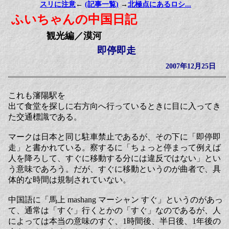
スリに注意
←
(記事一覧)
→
北極点にあるロシ...
ふいちゃんの中国日記
観光編／漠河
即停即走
2007年12月25日
これも瀋陽駅を
出て食堂を探しに右方向へ行っているときに目に入ってき
た交通標識である。
マークは日本と同じ駐車禁止であるが、その下に「即停即
走」と書かれている。察するに「ちょっと停まって例えば
人を降ろして、すぐに移動する分には違反ではない」とい
う意味であろう。だが、すぐに移動というのが曲者で、具
体的な時間は規制されていない。
中国語に「馬上 mashang マーシャン すぐ」というのがあっ
て、通常は「すぐ」行くとかの「すぐ」なのであるが、人
によっては本当の意味のすぐ、1時間後、半日後、1年後の