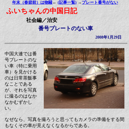
年末（春節前）は物騒
←
(記事一覧)
→
プレート番号がない
ふいちゃんの中国日記
社会編／治安
番号プレートのない車
2008年1月29日
中国大連では番
号プレートのな
い車（特に乗用
車）を見かける
のは日常茶飯事
なことである
が、それを写真
に撮るのはなか
なかむずかし
い。
なぜなら、写真を撮ろうと思ってもカメラの準備をする間
もなくその車が見えなくなるからである。