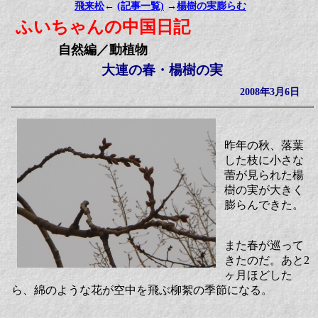
飛来松
←
(記事一覧)
→
楊樹の実膨らむ
ふいちゃんの中国日記
自然編／動植物
大連の春・楊樹の実
2008年3月6日
昨年の秋、落葉
した枝に小さな
蕾が見られた楊
樹の実が大きく
膨らんできた。
また春が巡って
きたのだ。あと2
ヶ月ほどした
ら、綿のような花が空中を飛ぶ柳絮の季節になる。