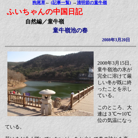
狗尾草
←
(記事一覧)
→
清明節の童牛嶺
ふいちゃんの中国日記
自然編／童牛嶺
童牛嶺池の春
2008年3月20日
2008年3月15日。
童牛嶺池の氷が
完全に溶けて厳
しい冬が既に終
ったことを示し
ている。
このところ、大
連は３℃〜10℃
位の気温になっ
ている。