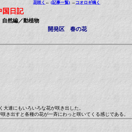
花咲く
←
(記事一覧)
→
コオロギ鳴く
中国日記
自然編／動植物
開発区 春の花
やく大連にもいろいろな花が咲き出した。
が咲き出すと各種の花が一斉にわっと咲いてくる感じである。