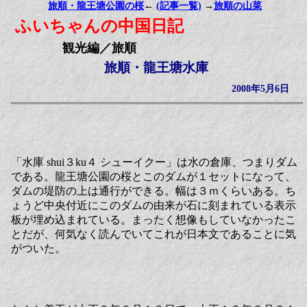
旅順・龍王塘公園の桜
←
(記事一覧)
→
旅順の山菜
ふいちゃんの中国日記
観光編／旅順
旅順・龍王塘水庫
2008年5月6日
「水庫 shui３ku４ シューイクー」は水の倉庫、つまりダム
である。龍王塘公園の桜とこのダムが１セットになって、
ダムの堤防の上は通行ができる。幅は３ｍくらいある。ち
ょうど中央付近にこのダムの由来が石に刻まれている表示
板が埋め込まれている。まったく想像もしていなかったこ
とだが、何気なく読んでいてこれが日本文であることに気
がついた。