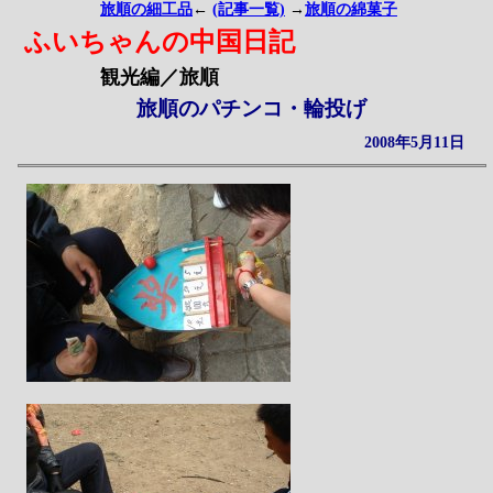
旅順の細工品
←
(記事一覧)
→
旅順の綿菓子
ふいちゃんの中国日記
観光編／旅順
旅順のパチンコ・輪投げ
2008年5月11日