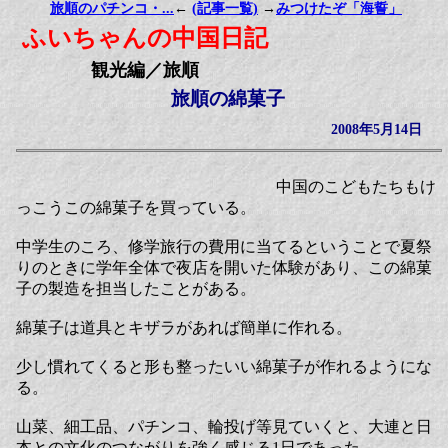
旅順のパチンコ・...
←
(記事一覧)
→
みつけたぞ「海誓」
ふいちゃんの中国日記
観光編／旅順
旅順の綿菓子
2008年5月14日
中国のこどもたちもけ
っこうこの綿菓子を買っている。
中学生のころ、修学旅行の費用に当てるということで夏祭
りのときに学年全体で夜店を開いた体験があり、この綿菓
子の製造を担当したことがある。
綿菓子は道具とキザラがあれば簡単に作れる。
少し慣れてくると形も整ったいい綿菓子が作れるようにな
る。
山菜、細工品、パチンコ、輪投げ等見ていくと、大連と日
本との文化のつながりを強く感じる1日であった。