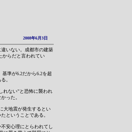
2008年6月3日
に違いない。成都市の建築
たからだと言われてい
準が6.2だから6.2を超
ある。
しれない”と恐怖に襲われ
なかった。
間に大地震が発生するとい
いたということである。
か不安心理にとらわれてし