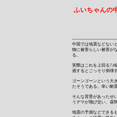
ふいちゃんの
中国では地震などない
物に被害らしい被害がな
る。
実際はこれを上回る7.
過するとごっそり倒壊
ゴーンゴーンという大
たそうである。幸い耐
そんな背景があったせい
うデマが飛び交い、昼
地震の予測などできる