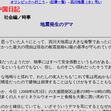
オリンピックへ行こう
←
(記事一覧)
→
四川地震（８）弔い
中国日記
社会編／時事
地震発生のデマ
と思っていた人々にとって、四川大地震は大きな衝撃であった
かった最大の理由は現在の耐震規格6.2級の基準が守られてい
8級だったようだが、物事にはすべて安全係数というものがある。基
するというものでもない。但し、ものすごい揺れだったそうで
きな地鳴りと揺れで、わたしの友人たちも“これで私は死ぬかも
震構造だったので建物は崩壊することはなくけがをすることも
か、今日（2008年6月3日）の大連開発区は夜の9時〜10時の
間多くの人々がミネラルウオーターと食糧を大量に買い求めて
ものかと確信していても、いざそういうデマを耳にするとなぜ