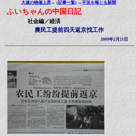
大連の物価上昇
←
(記事一覧)
→
不況を報じる新聞
ふいちゃんの中国日記
社会編／経済
農民工提前四天返京找工作
2009年2月21日