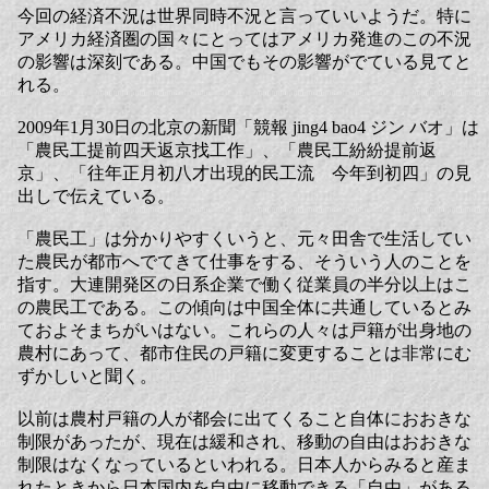
今回の経済不況は世界同時不況と言っていいようだ。特に
アメリカ経済圏の国々にとってはアメリカ発進のこの不況
の影響は深刻である。中国でもその影響がでている見てと
れる。
2009年1月30日の北京の新聞「競報 jing4 bao4 ジン バオ」は
「農民工提前四天返京找工作」、「農民工紛紛提前返
京」、「往年正月初八才出現的民工流 今年到初四」の見
出しで伝えている。
「農民工」は分かりやすくいうと、元々田舎で生活してい
た農民が都市へでてきて仕事をする、そういう人のことを
指す。大連開発区の日系企業で働く従業員の半分以上はこ
の農民工である。この傾向は中国全体に共通しているとみ
ておよそまちがいはない。これらの人々は戸籍が出身地の
農村にあって、都市住民の戸籍に変更することは非常にむ
ずかしいと聞く。
以前は農村戸籍の人が都会に出てくること自体におおきな
制限があったが、現在は緩和され、移動の自由はおおきな
制限はなくなっているといわれる。日本人からみると産ま
れたときから日本国内を自由に移動できる「自由」がある