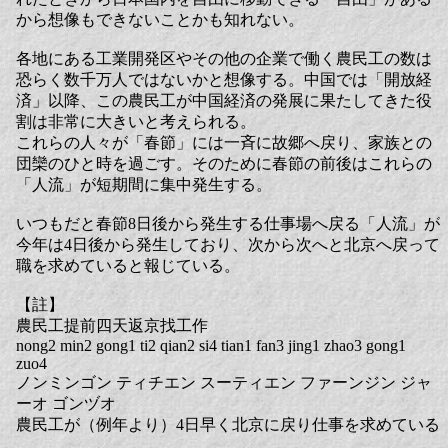
から想像もできないことかも知れない。
各地にある工業開発区やその他の企業で働く農民工の数は
恐らく数千万人ではないかと想像する。中国では「開放経
済」以降、この農民工が中国経済の発展に果たしてきた役
割は非常に大きいと考えられる。
これらの人々が「春節」には一斉に故郷へ戻り、家族との
団欒のひと時を過ごす。そのために春節の前後はこれらの
「人流」が短期間に集中発生する。
いつもだと春節8日後から発生する仕事場へ戻る「人流」が
今年は4日後から発生しており、次から次へと北京へ戻って
職を求めていると報じている。
【註】
農民工提前四天返京找工作
nong2 min2 gong1 ti2 qian2 si4 tian1 fan3 jing1 zhao3 gong1
zuo4
ノンミンゴン ティチエン スーティエン ファーンジン ジャ
ーオ ゴンヅオ
農民工が（例年より）4日早く北京に戻り仕事を求めている