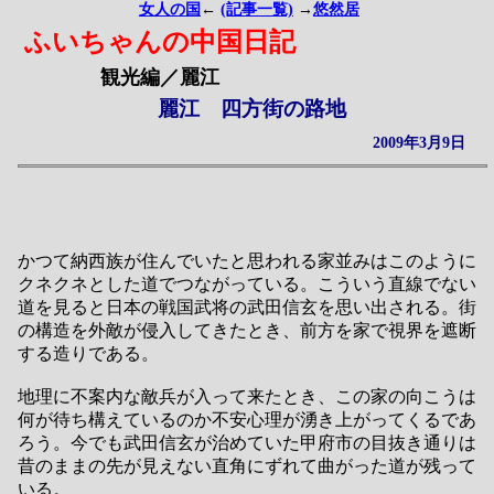
女人の国
←
(記事一覧)
→
悠然居
ふいちゃんの中国日記
観光編／麗江
麗江 四方街の路地
2009年3月9日
かつて納西族が住んでいたと思われる家並みはこのように
クネクネとした道でつながっている。こういう直線でない
道を見ると日本の戦国武将の武田信玄を思い出される。街
の構造を外敵が侵入してきたとき、前方を家で視界を遮断
する造りである。
地理に不案内な敵兵が入って来たとき、この家の向こうは
何が待ち構えているのか不安心理が湧き上がってくるであ
ろう。今でも武田信玄が治めていた甲府市の目抜き通りは
昔のままの先が見えない直角にずれて曲がった道が残って
いる。