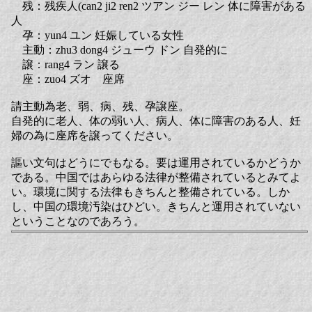
残：残疾人(can2 ji2 ren2 ツアン ジー レン 体に障害がある
人
孕：yun4 ユン 妊娠している女性
主動：zhu3 dong4 ジューウ ドン 自発的に
譲：rang4 ラン 譲る
座：zuo4 ズオ 座席
請主動為老、弱、病、残、孕譲座。
自発的に老人、体の弱い人、病人、体に障害のある人、妊
婦の為に座席を譲ってください。
謳い文句はどうにでもなる。要は運用されているかどうか
である。中国ではあらゆる法律が整備されているとみてよ
い。環境に関する法律もきちんと整備されている。しか
し、中国の環境汚染はひどい。きちんと運用されていない
ということなのであろう。