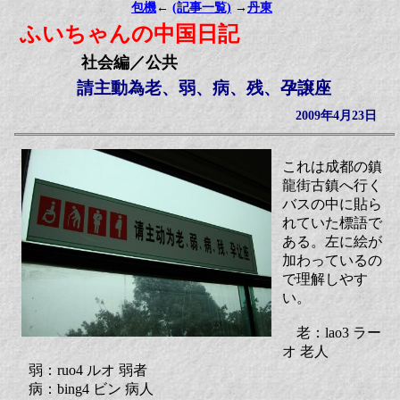
包機
←
(記事一覧)
→
丹東
ふいちゃんの中国日記
社会編／公共
請主動為老、弱、病、残、孕譲座
2009年4月23日
これは成都の鎮
龍街古鎮へ行く
バスの中に貼ら
れていた標語で
ある。左に絵が
加わっているの
で理解しやす
い。
老：lao3 ラー
オ 老人
弱：ruo4 ルオ 弱者
病：bing4 ビン 病人