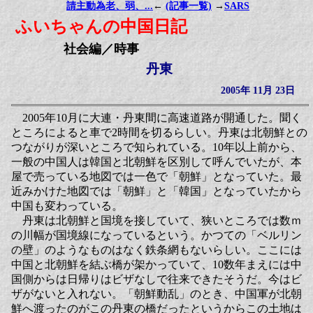
請主動為老、弱、...
←
(記事一覧)
→
SARS
ふいちゃんの中国日記
社会編／時事
丹東
2005年 11月 23日
2005年10月に大連・丹東間に高速道路が開通した。聞く
ところによると車で2時間を切るらしい。丹東は北朝鮮との
つながりが深いところで知られている。10年以上前から、
一般の中国人は韓国と北朝鮮を区別して呼んでいたが、本
屋で売っている地図では一色で「朝鮮」となっていた。最
近みかけた地図では「朝鮮」と「韓国」となっていたから
中国も変わっている。
丹東は北朝鮮と国境を接していて、狭いところでは数ｍ
の川幅が国境線になっているという。かつての「ベルリン
の壁」のようなものはなく鉄条網もないらしい。ここには
中国と北朝鮮を結ぶ橋が架かっていて、10数年まえには中
国側からは日帰りはビザなしで往来できたそうだ。今はビ
ザがないと入れない。「朝鮮動乱」のとき、中国軍が北朝
鮮へ渡ったのがこの丹東の橋だったというからこの土地は