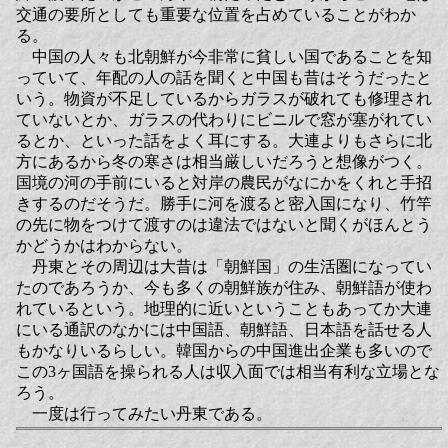
交通の要所としても重要な位置を占めていることがわか
る。
中国の人々も北朝鮮が今非常に貧しい国であることを知
っていて、年配の人の話を聞くと中国も昔はそうだったと
いう。物資が不足しているからガラスが破れても修理され
ていないとか、ガラスの代わりにビニルで窓が塞がれてい
るとか、といった話をよく耳にする。大連よりもさらに北
方にあるから冬の寒さは相当厳しいだろうと想像がつく。
国境の河の手前にいると対岸の農民がなにかをくれと手招
きするのだそうだ。勝手に河を渡ると密入国になり、竹竿
の先に物をつけて渡すのは違法ではないと聞くがほんとう
かどうかはわからない。
丹東とその周辺は大昔は「朝鮮国」の生活圏になってい
たのであろうか、今も多くの朝鮮族が住み、朝鮮語が使わ
れているという。地理的に近いということもあってか大連
にいる通訳のなかには中国語、朝鮮語、日本語を話せる人
もかなりいるらしい。韓国からの中国進出企業も多いので
この3ヶ国語を操られる人は収入面では相当有利な立場とな
ろう。
一度は行ってみたい丹東である。