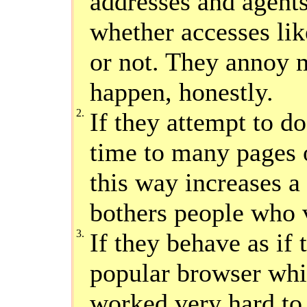
addresses and agents,
whether accesses lik
or not. They annoy m
happen, honestly.
2.
If they attempt to do
time to many pages 
this way increases a 
bothers people who v
3.
If they behave as if 
popular browser whil
worked very hard to