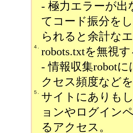
- 極力エラーが
てコード振分を
られると余計な
４.
robots.txt
- 情報収集rob
クセス頻度など
５.
サイトにありも
ョンやログイン
るアクセス。