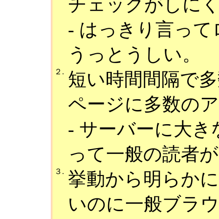
チェックがしに
- はっきり言っ
うっとうしい。
２.
短い時間間隔で多
ページに多数の
- サーバーに大
って一般の読者が
３.
挙動から明らか
いのに一般ブラ