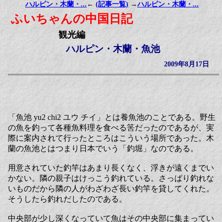
ハルピン・木蘭・...
←
(記事一覧)
→
ハルピン・木蘭・...
ふいちゃんの中国日記
観光編
ハルピン・木蘭・魚池
2009年8月17日
「魚池 yu2 chi2 ユウ チイ」とは養魚池のことである。野生
の魚を釣って各種魚料理を食べる筈だったのであるが、実
際に案内されて行ったところはこういう場所であった。木
蘭の魚池とはつまり日本でいう「釣堀」なのである。
用意されていた釣竿はあまり長くなく、浮きが遠くまでい
かない。隣の親子はけっこう釣れている。さっぱり釣れな
いものだから隣の人がわざわざ長い釣竿を貸してくれた。
そうしたら釣れだしたのである。
中央部が少し深くなっていて魚はその中央部に集まってい