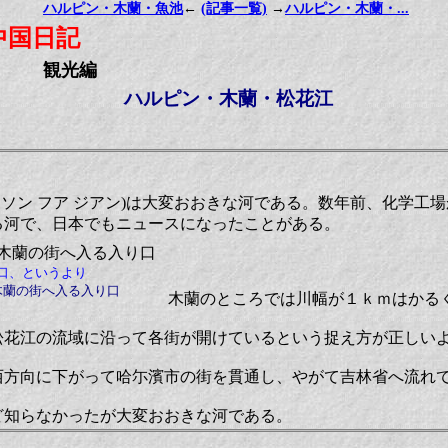
ハルピン・木蘭・魚池
←
(記事一覧)
→
ハルピン・木蘭・...
中国日記
観光編
ハルピン・木蘭・松花江
1 jiang1 ソン フア ジアン)は大変おおきな河である。数年前、化
る河で、日本でもニュースになったことがある。
口、というより
木蘭の街へ入る入り口
木蘭のところでは川幅が１ｋｍはかる
松花江の流域に沿って各街が開けているという捉え方が正しい
西方向に下がって哈尓濱市の街を貫通し、やがて吉林省へ流れ
ど知らなかったが大変おおきな河である。