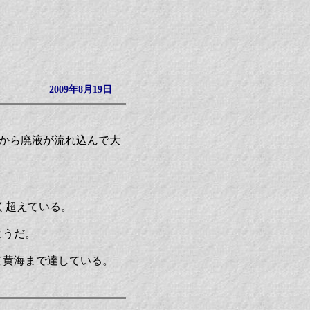
2009年8月19日
学工場から廃液が流れ込んで大
く超えている。
ようだ。
て黄海まで達している。