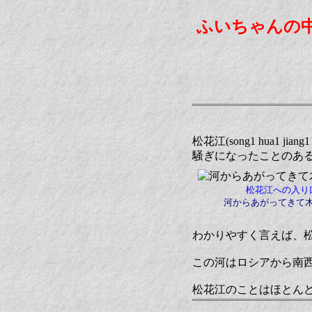
ふいちゃんの
松花江(song1 hua
騒ぎになったことのあ
松花江への入り
河からあがってきて
わかりやすく言えば、
この河はロシアから南
松花江のことはほとん