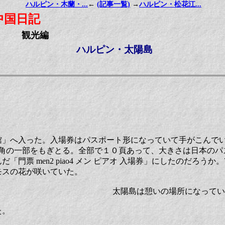
ハルピン・木蘭・...
←
(記事一覧)
→
ハルピン・松花江...
中国日記
観光編
ハルピン・太陽島
館」へ入った。入場券はパスポート形になっていて手がこんで
の角の一部をもぎとる。全部で１０頁あって、大きさは日本のパ
「門票 men2 piao4 メン ピアオ 入場券」にしたのだろう
モスの花が咲いていた。
太陽島は憩いの場所になってい
た。