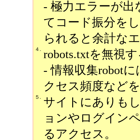
- 極力エラーが
てコード振分を
られると余計な
４.
robots.txt
- 情報収集rob
クセス頻度など
５.
サイトにありも
ョンやログイン
るアクセス。