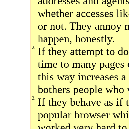
addresses and agents,
whether accesses lik
or not. They annoy m
happen, honestly.
2.
If they attempt to do
time to many pages 
this way increases a 
bothers people who v
3.
If they behave as if 
popular browser whil
worked very hard to