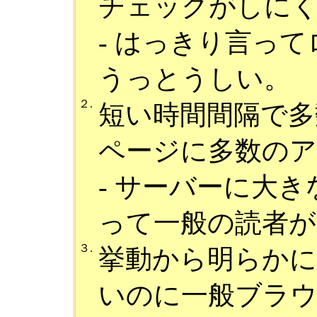
チェックがしに
- はっきり言っ
うっとうしい。
２.
短い時間間隔で多
ページに多数の
- サーバーに大
って一般の読者が
３.
挙動から明らか
いのに一般ブラ