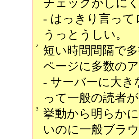
チェックがしに
- はっきり言っ
うっとうしい。
２.
短い時間間隔で多
ページに多数の
- サーバーに大
って一般の読者が
３.
挙動から明らか
いのに一般ブラ