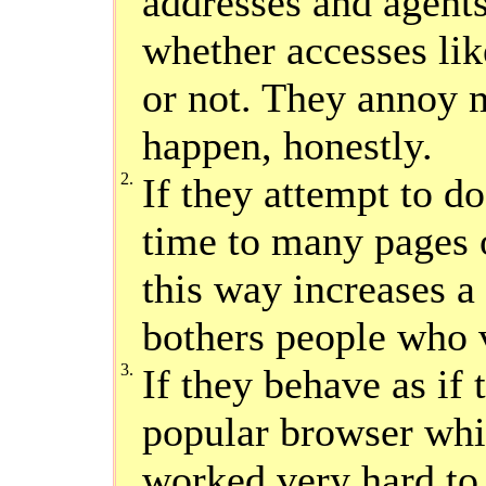
addresses and agents,
whether accesses lik
or not. They annoy m
happen, honestly.
2.
If they attempt to do
time to many pages 
this way increases a 
bothers people who v
3.
If they behave as if 
popular browser whil
worked very hard to