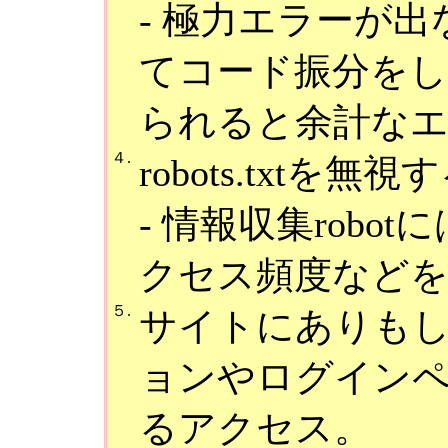
- 極力エラーが
てコード振分を
られると余計な
４.
robots.txt
- 情報収集rob
クセス頻度など
５.
サイトにありも
ョンやログイン
るアクセス。