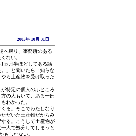
2005年 10月 31日
場へ戻り、事務所のある
全くない。
1ヵ月半ほどしてある話
た。」と聞いたら「知らな
うやら土産物を受け取った
れが特定の個人のふところ
え方の人もいて、ある一部
ともわかった。
てくる。そこでわたしなり
いただいた土産物だからみ
訳する。こうして土産物が
ば一人で処分してしまうと
かもしれない。