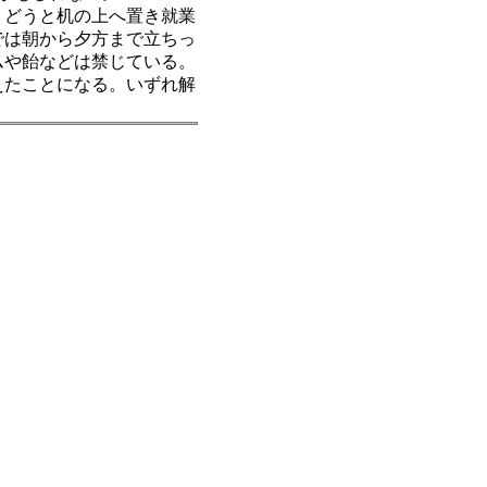
うどうと机の上へ置き就業
では朝から夕方まで立ちっ
ムや飴などは禁じている。
えたことになる。いずれ解