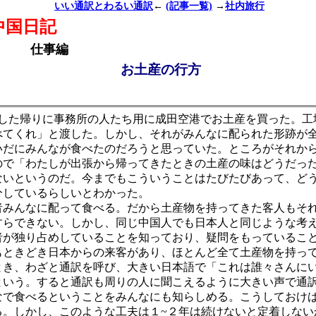
いい通訳とわるい通訳
←
(記事一覧)
→
社内旅行
中国日記
仕事編
お土産の行方
した帰りに事務所の人たち用に成田空港でお土産を買った。工
べてくれ」と渡した。しかし、それがみんなに配られた形跡が
だにみんなが食べたのだろうと思っていた。ところがそれから
ので「わたしが出張から帰ってきたときの土産の味はどうだっ
ないというのだ。今までもこういうことはたびたびあって、ど
分しているらしいとわかった。
みんなに配って食べる。だから土産物を持ってきた客人もそ
すらできない。しかし、同じ中国人でも日本人と同じような考
者が独り占めしていることを知っており、疑問をもっているこ
ときどき日本からの来客があり、ほとんど全て土産物を持っ
とき、わざと通訳を呼び、大きい日本語で「これは誰々さんに
という。すると通訳も周りの人に聞こえるように大きい声で通
なで食べるということをみんなにも知らしめる。こうしておけ
る。しかし、このような工夫は１~２年は続けないと定着しない