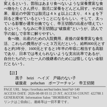
変えるという。普段はあまり食べないような栄養豊富な食
べ物をたくさん摂り、胎児に栄養をどんどん回す。その結
果、最近の中国では胎児は４ｋｇ以上に太り、４ｋｇを下
回ると痩せているということになるらしい。そして、太っ
ている影響か通常分娩でなく、帝王切開の出産が増えてい
るという。ちなみに帝王切開は“破腹産”というが、読んで
字の如しで非常に解りやすい。
食べ物、出産のための入院費用、産後の栄養豊富な食生
活、これらの費用がざっと３万元だという。給料800元とす
ると約3年分、1600元とすると1年半の年収に相当する高額
であり、日本では考えられないような支出比率であるが、
自分たちのたった一人の後継者のためには惜しくない金額
だともいう。
【註】
黒子 heizi ヘイズ 戸籍のない子
破腹産 pofuchan ポーフーチャン 帝王切開