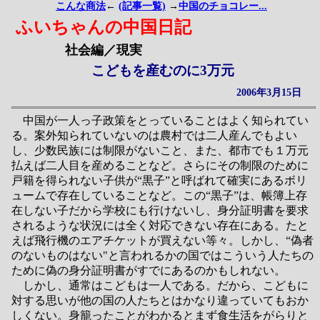
こんな商法
←
(記事一覧)
→
中国のチョコレー...
ふいちゃんの中国日記
社会編／現実
こどもを産むのに3万元
2006年3月15日
中国が一人っ子政策をとっていることはよく知られてい
る。案外知られていないのは農村では二人産んでもよい
し、少数民族には制限がないこと、また、都市でも１万元
払えば二人目を産めることなど。さらにその制限のために
戸籍を得られない子供が“黒子”と呼ばれて確実にあるボリ
ュームで存在していることなど。この“黒子”は、帳簿上存
在しない子だから学校にも行けないし、身分証明書を要求
されるような状況には全く対応できない存在にある。たと
えば飛行機のエアチケットが買えない等々。しかし、“偽者
のないものはない"と言われるかの国ではこういう人たちの
ために偽の身分証明書がすでにあるのかもしれない。
しかし、通常はこどもは一人である。だから、こどもに
対する思いが他の国の人たちとはかなり違っていてもおか
しくない。身籠ったことがわかるとまず食生活をがらりと