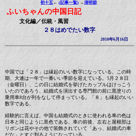
初十五
←
(記事一覧)
→
清明節
ふいちゃんの中国日記
文化編／伝統・風習
２８はめでたい数字
2010年6月16日
中国では「２８」は縁起のいい数字になっている。この時
期、大連は一年で一番いい季節を迎えている。5月２８日
（金曜日）、この日に結婚式を挙げたカップルはけっこう
いたのであろう、結婚式を演出する専門館の前に黒塗りの
乗用車8台が列をなして停まっている。「８」も縁起のいい
数字である。
経験的に言えば、中国も結婚式のときに使われる車の色は
日本と同じように黒色である。車の前後、左右と屋根部は
リボンは花やその他で装飾されていて「あっ、結婚式の車
だな」とすぐ判るようになっている。