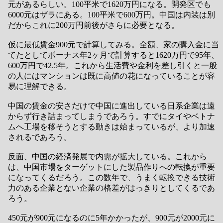
元があるらしい。100平米で1620万円になる。開発区でも
6000元はザラにある。100平米で600万円。中国は内装は別
だからこれに200万円前後がさらに必要となる。
仮に最低賃金900元で計算してみる。全額、家の購入金に当
てたとしてボーナス年2ヶ月で計算すると1620万円で95年、
600万円で42.5年。これから生活費や金利を差し引くと一般
の人にはマンションは既に高値の花になっていることが容
易に理解できる。
中国の賃金の安さだけで中国に進出している日系企業は遠
からず行き詰まってしまうであろう。すでにタイやベトナ
ムへ工場を移そうとする動きは始まっているが、より加速
されるであろう。
反面、中国の経済発展で内需が拡大している。これから
は、中国市場をターゲットにした製品作りへの転換が重要
になってくるだろう。この数年で、うまく転換できる技術
力のある企業とない企業の格差がはっきりとしてくるであ
ろう。
450元が900元になるのに5年かかったが、900元が2000元に