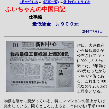
6月の忙しさ
←
(記事一覧)
→
賃上げストライキ
ふいちゃんの中国日記
仕事編
最低賃金 月９００元
2010年7月9日
昨日、大連政府
から最低賃金が
公布されてつい
に900元の大台に
乗った。5年前は
450元だったから
５年で２倍であ
る。これまで700
元なので28.6％の
上昇率となる。
物価も確かに騰がっている。特にマンションの値上がりは
突出している。聞くところによると、市内でも1平米12000