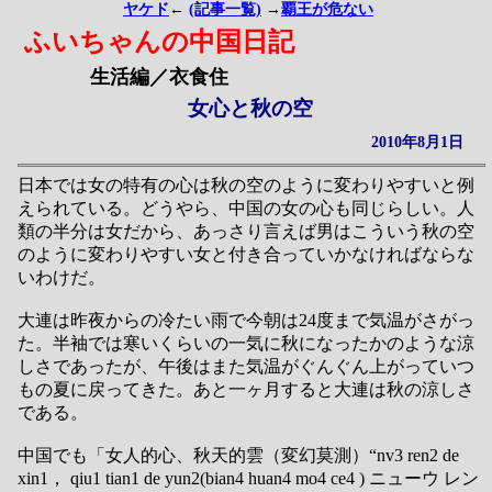
ヤケド
←
(記事一覧)
→
覇王が危ない
ふいちゃんの中国日記
生活編／衣食住
女心と秋の空
2010年8月1日
日本では女の特有の心は秋の空のように変わりやすいと例
えられている。どうやら、中国の女の心も同じらしい。人
類の半分は女だから、あっさり言えば男はこういう秋の空
のように変わりやすい女と付き合っていかなければならな
いわけだ。
大連は昨夜からの冷たい雨で今朝は24度まで気温がさがっ
た。半袖では寒いくらいの一気に秋になったかのような涼
しさであったが、午後はまた気温がぐんぐん上がっていつ
もの夏に戻ってきた。あと一ヶ月すると大連は秋の涼しさ
である。
中国でも「女人的心、秋天的雲（変幻莫測）“nv3 ren2 de
xin1， qiu1 tian1 de yun2(bian4 huan4 mo4 ce4 ) ニューウ レン