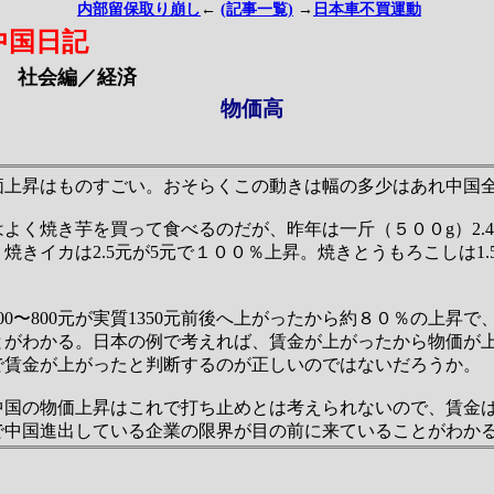
内部留保取り崩し
←
(記事一覧)
→
日本車不買運動
中国日記
社会編／経済
物価高
価上昇はものすごい。おそらくこの動きは幅の多少はあれ中国
よく焼き芋を買って食べるのだが、昨年は一斤（５００g）2.4元
きイカは2.5元が5元で１００％上昇。焼きとうもろこしは1.5
00〜800元が実質1350元前後へ上がったから約８０％の上昇
とがわかる。日本の例で考えれば、賃金が上がったから物価が
で賃金が上がったと判断するのが正しいのではないだろうか。
中国の物価上昇はこれで打ち止めとは考えられないので、賃金
で中国進出している企業の限界が目の前に来ていることがわか