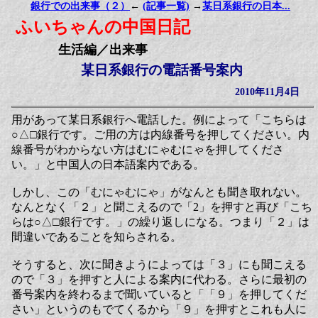
銀行での出来事（２）
←
(記事一覧)
→
某日系銀行の日本...
ふいちゃんの中国日記
生活編／出来事
某日系銀行の電話番号案内
2010年11月4日
用があって某日系銀行へ電話した。例によって「こちらは
○△□銀行です。ご用の方は内線番号を押してください。内
線番号がわからない方はむにゃむにゃを押してくださ
い。」と中国人の日本語案内である。
しかし、この「むにゃむにゃ」がなんとも聞き取れない。
なんとなく「２」と聞こえるので「2」を押すと再び「こち
らは○△□銀行です。」の繰り返しになる。つまり「２」は
間違いであることを知らされる。
そうすると、次に聞きようによっては「３」にも聞こえる
ので「３」を押すと人による案内に代わる。さらに最初の
番号案内を終わるまで聞いていると「「９」を押してくだ
さい」というのもでてくるから「９」を押すとこれも人に