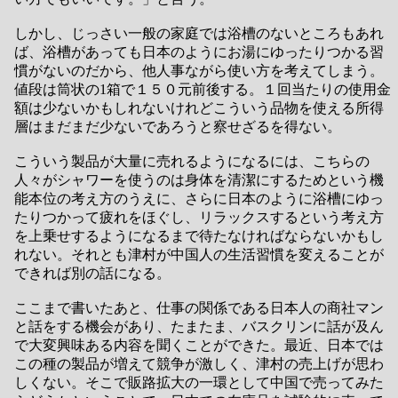
しかし、じっさい一般の家庭では浴槽のないところもあれ
ば、浴槽があっても日本のようにお湯にゆったりつかる習
慣がないのだから、他人事ながら使い方を考えてしまう。
値段は筒状の1箱で１５０元前後する。１回当たりの使用金
額は少ないかもしれないけれどこういう品物を使える所得
層はまだまだ少ないであろうと察せざるを得ない。
こういう製品が大量に売れるようになるには、こちらの
人々がシャワーを使うのは身体を清潔にするためという機
能本位の考え方のうえに、さらに日本のように浴槽にゆっ
たりつかって疲れをほぐし、リラックスするという考え方
を上乗せするようになるまで待たなければならないかもし
れない。それとも津村が中国人の生活習慣を変えることが
できれば別の話になる。
ここまで書いたあと、仕事の関係である日本人の商社マン
と話をする機会があり、たまたま、バスクリンに話が及ん
で大変興味ある内容を聞くことができた。最近、日本では
この種の製品が増えて競争が激しく、津村の売上げが思わ
しくない。そこで販路拡大の一環として中国で売ってみた