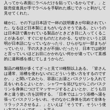
入ってから表面にラベルだけを貼っているからです。」と
販売促進員が手でラベルを手馴れた感じでさっと剥がして
見せてくれた。
確かに、その下は日本語で一杯の説明書きが印刷されてい
た。なるほど日本製にまちがいなさそうである。というの
は日本語で書かれている製品がときどき目に入ってくるこ
とがあるが、すぐにせものだとわかる。なぜかというと説
明が日本語になっていなかったり、ひらがなが一部まちが
っていたり、字の大きさが不揃いだったり、日本では絶対
と言っていいほどお目にかかれない何かが違っていて直感
的に違和感を感じてしまうからだ。
製品の種類が多くてざっと見て10種類以上ある。「皆さん
は通常、浴槽を使わないのにどういう使い方をするのです
か。」と聞いてみたら、容器にお湯とバスクリンを入れて
足をいれるとよいとか、シャワーを浴びながらこのバスク
リンを身体につけてマッサージするとよいとか、どうも日
本と違う使い方を説明する。「日本ではふつう浴槽へ湯を
張ってバスクリンをいれ、そのなかに身体を沈めて全体を
リラックスさせるよ。」といえば「そうです。そういう使
い方でもいいです。」と言う。