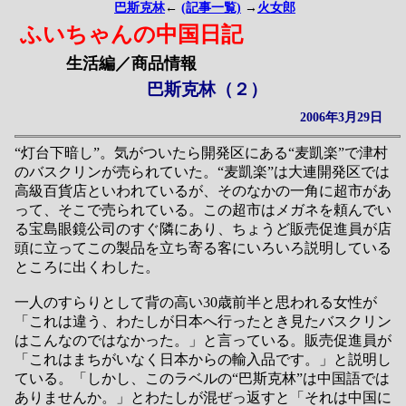
巴斯克林
←
(記事一覧)
→
火女郎
ふいちゃんの中国日記
生活編／商品情報
巴斯克林（２）
2006年3月29日
“灯台下暗し”。気がついたら開発区にある“麦凱楽”で津村
のバスクリンが売られていた。“麦凱楽”は大連開発区では
高級百貨店といわれているが、そのなかの一角に超市があ
って、そこで売られている。この超市はメガネを頼んでい
る宝島眼鏡公司のすぐ隣にあり、ちょうど販売促進員が店
頭に立ってこの製品を立ち寄る客にいろいろ説明している
ところに出くわした。
一人のすらりとして背の高い30歳前半と思われる女性が
「これは違う、わたしが日本へ行ったとき見たバスクリン
はこんなのではなかった。」と言っている。販売促進員が
「これはまちがいなく日本からの輸入品です。」と説明し
ている。「しかし、このラベルの“巴斯克林”は中国語では
ありませんか。」とわたしが混ぜっ返すと「それは中国に