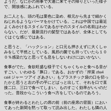
ようだ。なにかの用事で大連に来てその帰りといった様子
で、開放感にあふれている。
お二人とも、頭の毛は栗色に染め、根元から先まで細かく
ねじれるようなパーマをかけている。これは中国では最近
よくみかけるスタイルであるがそのスタイルの名前はわか
らない。だが、最新流行の髪型ではあるが、全体としてち
ぐはぐな感じではある。
と思うと、「ハックション」と口元も押さえずに大くしゃ
みをして平然としている。風邪の菌でも持っていたら１０
０％感染だなと思っても息をしないわけにはいかない。
食事がでた。食欲旺盛な様子でくちゃくちゃと食べる音が
すごい。いわゆる「豚口」である。おかずの「搾菜 zha4
cai4 ジャー ツアイ ざあさい」もプラスチック袋の口を切っ
たかと思うと左の手の平にどばっと出して、それを口で直
接二口、三口で食べてしまい、ものすごく効率がいいのだ
った。普段からこういう食べ方をしているのであろう。
食事が終わるとわたしの席の前（前の座席の背面）におい
てあった新聞を黙って取って読み出した。わたしも隣の人