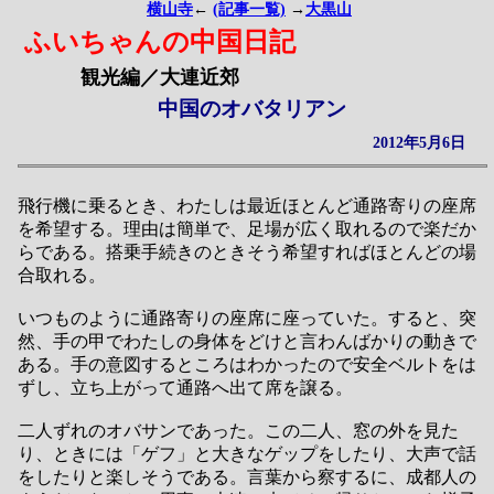
横山寺
←
(記事一覧)
→
大黒山
ふいちゃんの中国日記
観光編／大連近郊
中国のオバタリアン
2012年5月6日
飛行機に乗るとき、わたしは最近ほとんど通路寄りの座席
を希望する。理由は簡単で、足場が広く取れるので楽だか
らである。搭乗手続きのときそう希望すればほとんどの場
合取れる。
いつものように通路寄りの座席に座っていた。すると、突
然、手の甲でわたしの身体をどけと言わんばかりの動きで
ある。手の意図するところはわかったので安全ベルトをは
ずし、立ち上がって通路へ出て席を譲る。
二人ずれのオバサンであった。この二人、窓の外を見た
り、ときには「ゲフ」と大きなゲップをしたり、大声で話
をしたりと楽しそうである。言葉から察するに、成都人の