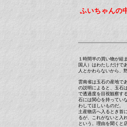
ふいちゃんの
１時間半の買い物が組まれ
国人）はわたしだけで
人とかわらないから、
雲南省は玉石の産地で
の説明によると、玉石
で透過度を目視観察す
石には関心を持ってい
わしてほしいものだ。
土産物店へ入るとき首
るが、これがないと入
という。理由を聞くと