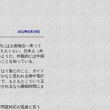
2012年8月19日
的には土産物店へ寄って
で４５人くらい。日本人（外
いようだ。外観的には中国
ることを知っている。
ドはイ族とのこと。ガイド
灯かなと思われる懐中電灯
とで、もともとこういう玉
やされるなら睡眠時間にま
で問題対応が迅速と言う