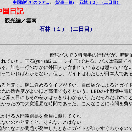
中国旅行社のツア...
←
(記事一覧)
→
石林（２）（二日目）
中国日記
観光編／雲南
石林（１）（二日目）
遊覧バスで３時間半の行程だが、時間
ていた。玉石(yu4 shi2 ユー シイ 玉)である。バスは満席
ある。誰も一行のなかに外国人が含まれているとは思っていな
黙っていればわからない。但し、ガイドはわたしが日本人であ
あると聞く。腕に嵌めるタイプが多い。自己紹介によるとガイ
は光の透過度がよいほど高価であるという。LEDの小型懐中電
ると素人目にもその差がはっきりわかるが、ただそれだけのこ
なかったので大変退屈な時間であった。こんなことに時間を費
にかける入門識別票を全員に渡してくれ
れないのかと聞くと、そんなことはない
店内でなにか問題が発生したときにガイドが誰かすぐわかるの