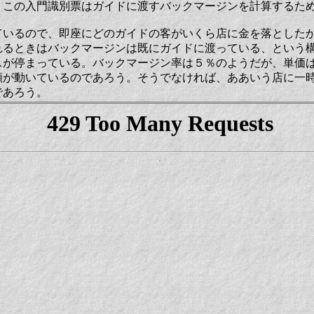
。この入門識別票はガイドに渡すバックマージンを計算するた
ているので、即座にどのガイドの客がいくら店に金を落とした
れるときはバックマージンは既にガイドに渡っている、という
スが停まっている。バックマージン率は５％のようだが、単価
額が動いているのであろう。そうでなければ、ああいう店に一
であろう。