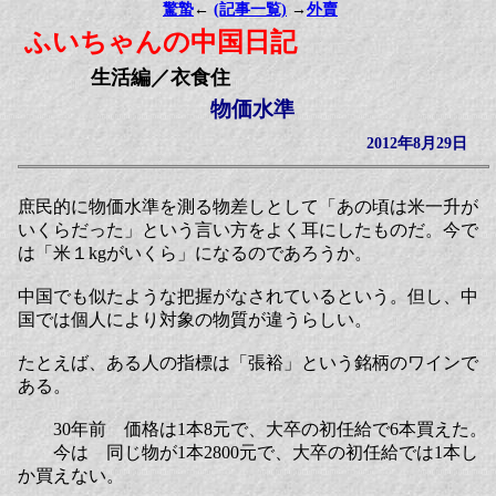
驚蟄
←
(記事一覧)
→
外賣
ふいちゃんの中国日記
生活編／衣食住
物価水準
2012年8月29日
庶民的に物価水準を測る物差しとして「あの頃は米一升が
いくらだった」という言い方をよく耳にしたものだ。今で
は「米１kgがいくら」になるのであろうか。
中国でも似たような把握がなされているという。但し、中
国では個人により対象の物質が違うらしい。
たとえば、ある人の指標は「張裕」という銘柄のワインで
ある。
30年前 価格は1本8元で、大卒の初任給で6本買えた。
今は 同じ物が1本2800元で、大卒の初任給では1本し
か買えない。