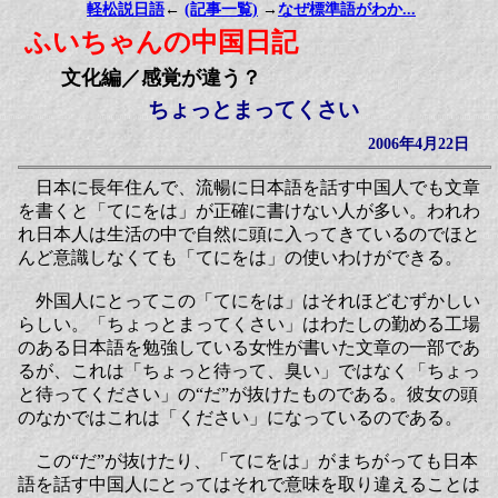
軽松説日語
←
(記事一覧)
→
なぜ標準語がわか...
ふいちゃんの中国日記
文化編／感覚が違う？
ちょっとまってくさい
2006年4月22日
日本に長年住んで、流暢に日本語を話す中国人でも文章
を書くと「てにをは」が正確に書けない人が多い。われわ
れ日本人は生活の中で自然に頭に入ってきているのでほと
んど意識しなくても「てにをは」の使いわけができる。
外国人にとってこの「てにをは」はそれほどむずかしい
らしい。「ちょっとまってくさい」はわたしの勤める工場
のある日本語を勉強している女性が書いた文章の一部であ
るが、これは「ちょっと待って、臭い」ではなく「ちょっ
と待ってください」の“だ”が抜けたものである。彼女の頭
のなかではこれは「ください」になっているのである。
この“だ”が抜けたり、「てにをは」がまちがっても日本
語を話す中国人にとってはそれで意味を取り違えることは