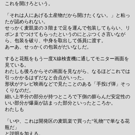
これを開けろという。
「それは人にあげる土産物だから開けたくない。」と粘っ
たが認められない。
せっかく麦凱楽の３階まで足を運んで包装してもらい、リ
ボンまでつけてもらったというのにとぶつくさ言いなが
ら、包装を破り、中身を取出して係員に渡す。
あーあ、せっかくの包装がだいなしだ。
すると花瓶をもう一度X線検査機に通してモニター画面を
見ている。
わたしも後ろからその画面を見ながら、なるほどこれでは
引っかかるはずだなと合点がいった。
形状がテレビ映画などで見たことのある「手投げ弾」そっ
くりなのだ。
細い上半分の部分が持つところで下側の膨らんだ安定性の
いい部分が爆薬が詰まった部分といったところか。
わたしも
「いや、これは開発区の麦凱楽で買った“礼物”で単なる花
瓶だ」
と説明を加える。