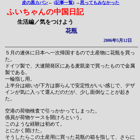
皮の黒カバン
←
(記事一覧)
→
思ってもみなかった
ふいちゃんの中国日記
生活編／気をつけよう
花瓶
2006年5月12日
５月の連休に日本へ一次帰国するので土産物に花瓶を買っ
た。
ドイツ製で、大連開発区にある麦凱楽で買ったもので金属
製である。
一輪指し用。
上半分は細いが下方は膨らんで安定性がいい感じで、デザ
インが気に入って選んだのだが、少し面倒なことが起き
た。
空港の荷物検査で引っかかってしまった。
係員が荷物ケースを開けろという。
このような経験は初めて。
とにかく開けた。
そうしたらこの土産用に買った花瓶の箱を指して、さらに