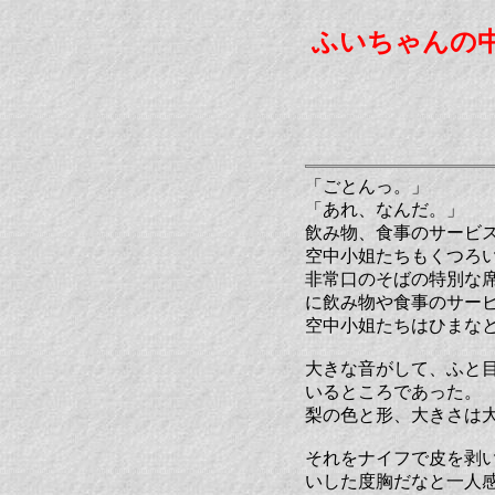
ふいちゃんの
「ごとんっ。」
「あれ、なんだ。」
飲み物、食事のサービ
空中小姐たちもくつろ
非常口のそばの特別な
に飲み物や食事のサー
空中小姐たちはひまな
大きな音がして、ふと
いるところであった。
梨の色と形、大きさは
それをナイフで皮を剥
いした度胸だなと一人