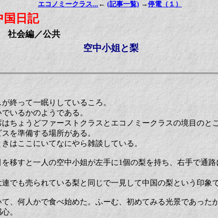
エコノミークラス...
←
(記事一覧)
→
停電（１）
中国日記
社会編／公共
空中小姐と梨
スが終って一眠りしているころ。
いでいるかのようである。
席はちょうどファーストクラスとエコノミークラスの境目のと
ビスを準備する場所がある。
ときはここにいてなにやら雑談している。
目を移すと一人の空中小姐が左手に1個の梨を持ち、右手で通路
大連でも売られている梨と同じで一見して中国の梨という印象
いて、何人かで食べ始めた。ふーむ、初めてみる光景であった
感心。