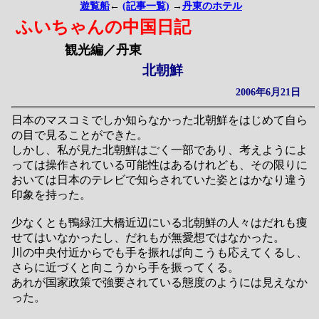
遊覧船
←
(記事一覧)
→
丹東のホテル
ふいちゃんの中国日記
観光編／丹東
北朝鮮
2006年6月21日
日本のマスコミでしか知らなかった北朝鮮をはじめて自ら
の目で見ることができた。
しかし、私が見た北朝鮮はごく一部であり、考えようによ
っては操作されている可能性はあるけれども、その限りに
おいては日本のテレビで知らされていた姿とはかなり違う
印象を持った。
少なくとも鴨緑江大橋近辺にいる北朝鮮の人々はだれも痩
せてはいなかったし、だれもが無愛想ではなかった。
川の中央付近からでも手を振れば向こうも応えてくるし、
さらに近づくと向こうから手を振ってくる。
あれが国家政策で強要されている態度のようには見えなか
った。