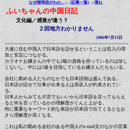
なぜ標準語がわか...
←
(記事一覧)
→
慣れ
ふいちゃんの中国日記
文化編／感覚が違う？
２回地方わかりません
2006年7月15日
大連に住む中国人で日本語を話せるということは収入の増
加と安定につながる。
カラオケお嬢さんの中でも2級の資格を持っているのは珍し
くないし、中には1級を目指しているお嬢さんたちもいる。
会社に勤める人たちのなかでも日本語熱は盛んである。
日本語が話せて仕事が出来る人は高収入が約束されてい
る。
日本人からみても片言でもいいから日本語を言ってもらえ
ると何を言っているかの理解度がぐんと上がる。
特に重要なキーワード的な単語が日本語で出てくるとなお
さら理解度が高くなる。
これは私の勤める会社のある中国人のe-mail文のなかの言葉