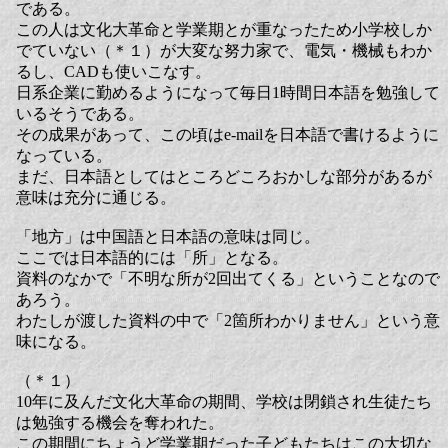
である。
この人は文化大革命と学業期とが重なったため小学校しか
でていない（＊１）が大変な努力家で、電気・機械もわか
るし、CADも使いこなす。
日系企業に勤めるようになって毎日1時間日本語を勉強して
いるそうである。
その成果があって、この頃はe-mailを日本語で書けるように
なっている。
まだ、日本語としてはところどころおかしな部分があるが
意味は充分に通じる。
「地方」は中国語と日本語の意味は同じ。
ここでは日本語的には「所」となる。
資料のなかで「不明な所が2回出てくる」ということなので
あろう。
わたしが渡した資料の中で「2箇所わかりません」という意
味になる。
（＊１）
10年に及んだ文化大革命の期間、学校は閉鎖され生徒たち
は勉強する機会を奪われた。
この期間にちょうど学業期だった子どもたちはこの大切な