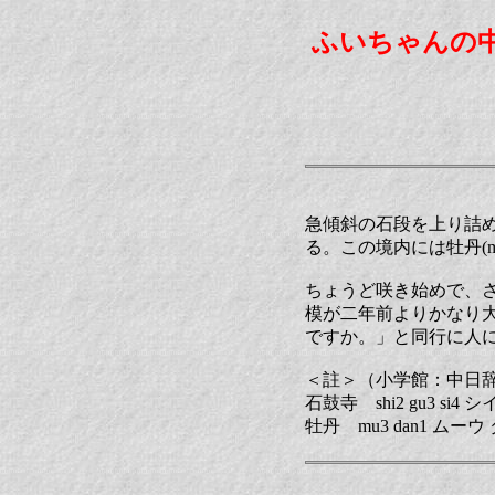
ふいちゃんの
急傾斜の石段を上り詰めて、
る。この境内には牡丹(mu
ちょうど咲き始めで、
模が二年前よりかなり
ですか。」と同行に人
＜註＞（小学館：中日
石鼓寺 shi2 gu3 s
牡丹 mu3 dan1 ム