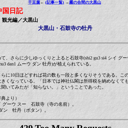
干豆腐
←
(記事一覧)
→
霧の合間の大黒山
中国日記
観光編／大黒山
大黒山・石鼓寺の牡丹
さらに少しゆっくりと上ると石鼓寺(shi2 gu3 si4 シイ グ
3 dan1 ムーウ ダン 牡丹)が植えられている。
さらに10日ほどすれば花の数も一段と多くなりそうである。こ
大きくなっている。「日本では神社仏閣は所得税を納めなくて
に聞いてみたが「知らない。」ということであった。
辞典より）
i4 シイ グーウ スー 石鼓寺（寺の名前）。
ーウ ダン 牡丹（ボタン）。