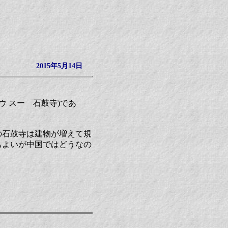
2015年5月14日
ーウ スー 石鼓寺)であ
の石鼓寺は建物が増えて規
もよいが中国ではどうなの