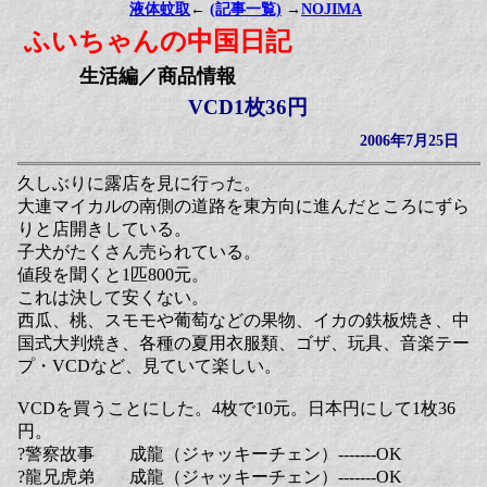
液体蚊取
←
(記事一覧)
→
NOJIMA
ふいちゃんの中国日記
生活編／商品情報
VCD1枚36円
2006年7月25日
久しぶりに露店を見に行った。
大連マイカルの南側の道路を東方向に進んだところにずら
りと店開きしている。
子犬がたくさん売られている。
値段を聞くと1匹800元。
これは決して安くない。
西瓜、桃、スモモや葡萄などの果物、イカの鉄板焼き、中
国式大判焼き、各種の夏用衣服類、ゴザ、玩具、音楽テー
プ・VCDなど、見ていて楽しい。
VCDを買うことにした。4枚で10元。日本円にして1枚36
円。
?警察故事 成龍（ジャッキーチェン）-------OK
?龍兄虎弟 成龍（ジャッキーチェン）-------OK