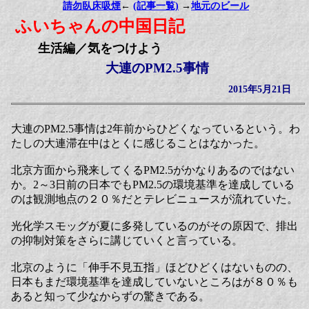
請勿臥床吸煙
←
(記事一覧)
→
地元のビール
ふいちゃんの中国日記
生活編／気をつけよう
大連のPM2.5事情
2015年5月21日
大連のPM2.5事情は2年前からひどくなっているという。わ
たしの大連滞在中はとくに感じることはなかった。
北京方面から飛来してくるPM2.5がかなりあるのではない
か。2～3日前の日本でもPM2.5の環境基準を達成している
のは観測地点の２０％だとテレビニュースが流れていた。
光化学スモッグが夏に多発しているのがその原因で、排出
の抑制対策をさらに講じていくと言っている。
北京のように「伸手不見五指」ほどひどくはないものの、
日本もまだ環境基準を達成していないところはが８０％も
あると知って少なからずの驚きである。