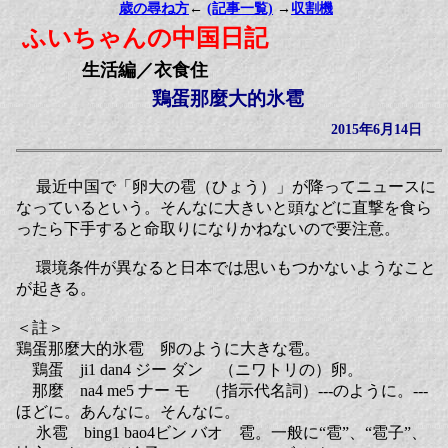
歳の尋ね方
←
(記事一覧)
→
収割機
ふいちゃんの中国日記
生活編／衣食住
鶏蛋那麼大的氷雹
2015年6月14日
最近中国で「卵大の雹（ひょう）」が降ってニュースに
なっているという。そんなに大きいと頭などに直撃を食ら
ったら下手すると命取りになりかねないので要注意。
環境条件が異なると日本では思いもつかないようなこと
が起きる。
＜註＞
鶏蛋那麼大的氷雹 卵のように大きな雹。
鶏蛋 ji1 dan4 ジー ダン （ニワトリの）卵。
那麼 na4 me5 ナー モ （指示代名詞）---のように。---
ほどに。あんなに。そんなに。
氷雹 bing1 bao4ビン バオ 雹。一般に“雹”、“雹子”、