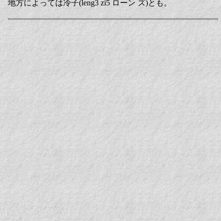
地方によっては冷子(leng3 zi5 ローン ズ)とも。