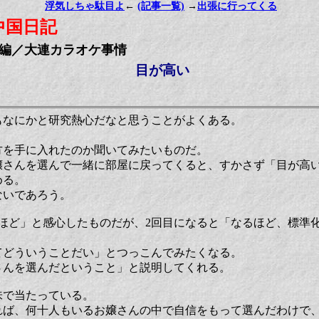
浮気しちゃ駄目よ
←
(記事一覧)
→
出張に行ってくる
中国日記
編／大連カラオケ事情
目が高い
もなにかと研究熱心だなと思うことがよくある。
。
方を手に入れたのか聞いてみたいものだ。
嬢さんを選んで一緒に部屋に戻ってくると、すかさず「目が高
める。
ないであろう。
るほど」と感心したものだが、2回目になると「なるほど、標準
てどういうことだい」とつっこんでみたくなる。
さんを選んだということ」と説明してくれる。
味で当たっている。
れば、何十人もいるお嬢さんの中で自信をもって選んだわけで