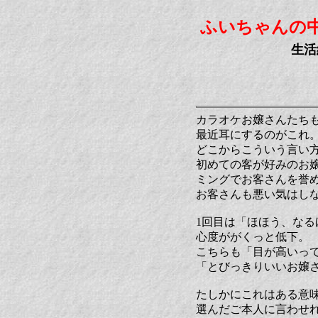
ふいちゃんの
生活
カラオケお嬢さんたち
最近耳にするのがこれ
どこからこういう言い
初めての客が好みのお
ミングでお客さんを誉
お客さんも悪い気はし
1回目は「ほほう、な
心度ががくっと低下。
こちらも「目が高いっ
「とびっきりいいお嬢
たしかにこれはある意
選んだご本人に言わせ