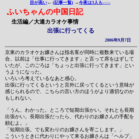
目が高い
←
(記事一覧)
→
今夜は3人も-----
ふいちゃんの中国日記
生活編／大連カラオケ事情
出張に行ってくる
2006年9月7日
京東のカラオケお嬢さんは指名客が同時に複数来ている場
合、以前は「仕事に行ってきます」と言って席をはずして
いたが、このごろは「ちょっと出張に行ってきます」とい
うようになった。
いろいろ考えているなあと感心。
出張に行ってくるというと言外に戻ってくるという意味が
感じられるので、こちらの言い方のほうがより適切なのか
もしれない。
「うん、わかった。ところで短期出張かい。それとも長期
出張かい。長期出張だったら、代わりのお嬢さんの手配を
頼むよ。」
「短期出張。でも変わりのお嬢さんを寄こします。」
こういうときに代わりにやって来るお嬢さんは「ヘルプ」