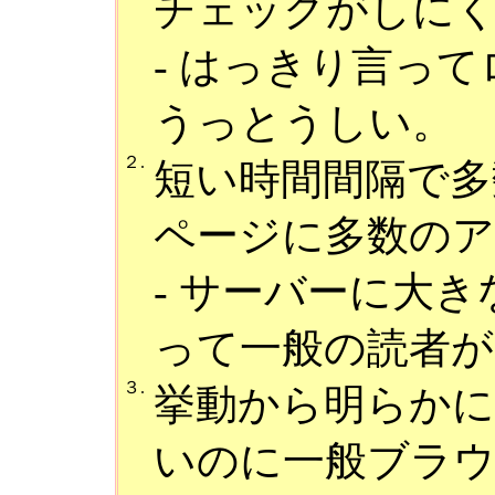
チェックがしに
- はっきり言っ
うっとうしい。
２.
短い時間間隔で多
ページに多数の
- サーバーに大
って一般の読者が
３.
挙動から明らか
いのに一般ブラ