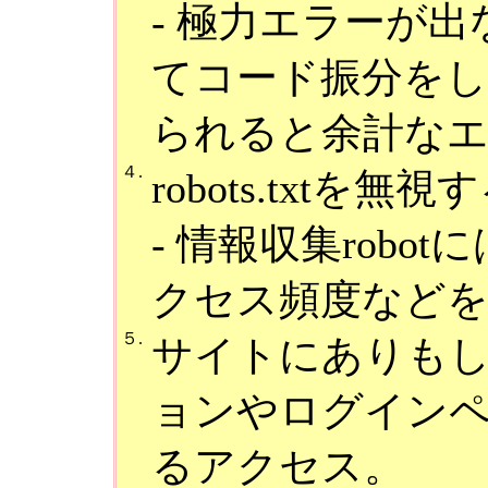
- 極力エラーが
てコード振分を
られると余計な
４.
robots.txt
- 情報収集rob
クセス頻度など
５.
サイトにありも
ョンやログイン
るアクセス。