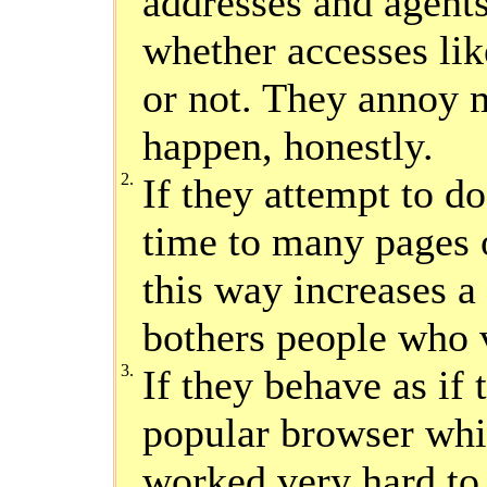
addresses and agents,
whether accesses lik
or not. They annoy m
happen, honestly.
2.
If they attempt to do
time to many pages 
this way increases a 
bothers people who v
3.
If they behave as if 
popular browser whil
worked very hard to