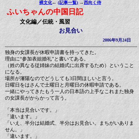
裸文化
←
(記事一覧)
→
西向く侍
ふいちゃんの中国日記
文化編／伝統・風習
お見合い
2006年9月24日
独身の女課長が休暇申請書を持ってきた。
理由に“参加表姐婚礼”と書いてある。
（姓の異なる従姉妹の結婚式に出席するため）ということ
になる。
場所が瀋陽なのでどうしても3日間ほしいと言う。
日曜日をはさんで土曜日と月曜日の休暇申請である。
一緒にやってきたもう一人の日本語の上手なこれまた独身
の女課長がからかって言う。
「本当は見合いです。」
「違います。」
「いえ、半分は結婚式、半分はお見合い。まちがいありま
せん。」
「違います。」