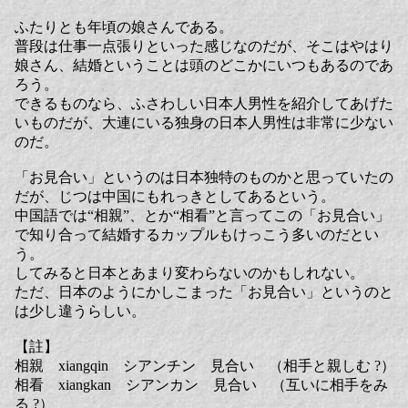
ふたりとも年頃の娘さんである。
普段は仕事一点張りといった感じなのだが、そこはやはり
娘さん、結婚ということは頭のどこかにいつもあるのであ
ろう。
できるものなら、ふさわしい日本人男性を紹介してあげた
いものだが、大連にいる独身の日本人男性は非常に少ない
のだ。
「お見合い」というのは日本独特のものかと思っていたの
だが、じつは中国にもれっきとしてあるという。
中国語では“相親”、とか“相看”と言ってこの「お見合い」
で知り合って結婚するカップルもけっこう多いのだとい
う。
してみると日本とあまり変わらないのかもしれない。
ただ、日本のようにかしこまった「お見合い」というのと
は少し違うらしい。
【註】
相親 xiangqin シアンチン 見合い （相手と親しむ ?）
相看 xiangkan シアンカン 見合い （互いに相手をみ
る ?）