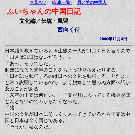
お見合い
←
(記事一覧)
→
貝と羊の中国人
ふいちゃんの中国日記
文化編／伝統・風習
西向く侍
2006年12月4日
日本語を教えているとき生徒の一人が11月31日と言うので
「11月は31日はないだろう。」
「あっ、そうでした。」
師走になると来年のことをちょっぴり考えたりする。
「日本語を勉強するのは日本の文化を勉強することだよ」
と常々説明しているので、よく脱線して思わぬ方面へ話が
及ぶことがある。
「来年の干支は何だい。」干支が耳に入ってくる機会がほ
とんどないのでわからなくなった。
「猪。」
中国の文化が日本にそっくり入ってきているから干支は中
国と日本は全く同じである。
「そうか、猪なのだ。」