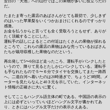
翌日の「天池」への山行ではこの果物が多いに役立ったの
だ。
たまたま寄った露店のあばさんがとても親切で、少しきず
のはいった苹果梨をいくつかおまけにくれるのですっかり
感激。
お金を払うからと言っても全く受取ろうともせず、ありが
たく頂戴することにした。
運転手の話しによるとこの付近はたくさんの果物が採れる
ところで、これらの露店の果物はみな売っているおばさん
たちが栽培収穫した果物なのだという。
再出発して5〜6分ほど走ったころ、運転手がパンクしたと
いうので、降りて見るとたしかにパンクしている。運転手
も手なれたもので５〜６分でタイヤを交換してまた一路西
へ。二道白河へ着いたのは20時過ぎで、ちょうど3時間。メ
ーターを見たらなんと40３元を示していた。インターネッ
ト情報の正確さに大いに驚く。
そしてここもハングル語主体の町である。中国語の表示の
上には必ずといっていいほどハングル文字が書かれてあ
り、ときにはハングル文字だけの表示さえある。