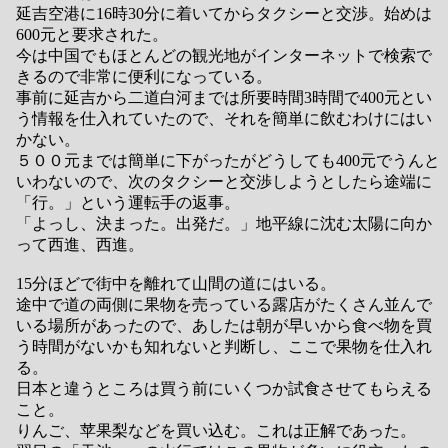
延吉空港に16時30分に着いてからタクシーと交渉。始めは
600元と要求された。
今は中国でもほとんどの観光地がインターネットで検索で
きるので非常に便利になっている。
事前に延吉から二道白河までは所要時間3時間で400元とい
う情報を仕入れていたので、それを簡単に飲むわけにはい
かない。
５００元までは簡単に下がったがどうしても400元でうんと
いわないので、次のタクシーと交渉しようとしたら途端に
「行。」という運転手の返事。
「よっし、決まった。出発だ。」地平線に沈む太陽に向か
って西進、西進。
15分ほどで街中を離れて山間の道にはいる。
途中で道の両側に果物を売っている露店がたくさん並んで
いる場所があったので、あしたは朝が早いから食べ物を買
う時間がないかも知れないと判断し、ここで果物を仕入れ
る。
日本と違うところは買う前にいくつか試食させてもらえる
こと。
りんご、苹果梨などを買い込む。これは正解であった。