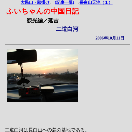
大黒山・願掛け
←
(記事一覧)
→
長白山天池（１）
ふいちゃんの中国日記
観光編／延吉
二道白河
2006年10月11日
二道白河は長白山への麓の基地である。