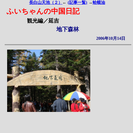
長白山天池（２）
←
(記事一覧)
→
蛤蟆油
ふいちゃんの中国日記
観光編／延吉
地下森林
2006年10月14日