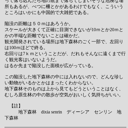
って落ち込んだら地の底まで落ちてしまいそうな危険な場
所もあるが、べつに柵とかがあるわけでもなく、こういう
ところはいかにも中国的で大雑把である。
陥没の距離は５０ｍはあろうか。
スケールが大きくて正確に目測できないが10ｍとか20ｍと
かの半端な距離でないことは確かだ。
観光開発されている場所は地下森林のごく一部で、左回り
は100ｍほどで終る。
右回りは7ｋｍということだが、だれもそんなに遠くまで行
く観光客はいないようだ。
はるか先まで陥没した面積が広がっている。
この陥没した地下森林の中には入れないので、どんな珍し
い動物がいるかとかはまったくわからない。
地下森林そのものは上から見てもどうということはなく、
むしろ原生林の中の散歩が空気がおいしく気持ちがいい。
【註】
地下森林 dixia senrin ディーシア センリン 地
下森林