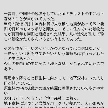
一昔前、中国語の勉強をしていた頃のテキストの中に地下
森林のことが書かれてあった。
当時の記憶では中国吉林省で大規模な地震があって広い範
囲で何10ｍもスッポリと陥没し、そこに住んでいた動物た
ちが何百年も周囲と断絶された結果、別の進化が生じて珍
しい動物がたくさんいるというものであった。
その記憶が正しいのかどうか今となっては自信はないが、
一度そういう所を見てみたいという気持ちはずうっとわた
しの中にあった。
今回の長白山の中にその「地下森林」が含まれていたので
ある。
専用車を降りると原生林に向かって「地下森林」への入り
口が開いている。
原生林の中は板敷きの道が綺麗に整備されていて歩きやす
い。
30分ほど下って歩くと「地下森林」に着く。
地下森林に近づくと岩盤がパックリと割れて、人がまちが