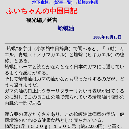
地下森林
←
(記事一覧)
→
蛤蟆の冬眠
ふいちゃんの中国日記
観光編／延吉
蛤蟆油
2006年10月15日
“蛤蟆”を字引（小学館中日辞典）で調べると、「（動）カ
エル。青蛙（トノサマガエル）と蟾蜍（ヒキガエル）の総
称」とある。
蛤蟆はハーマと読むがなんとなく日本のガマにも通じてい
るような感じがする。
そして蛤蟆油はガマの油かなとも思ったりするのだが、ど
うも違うようだ。
ガマの油の口上はタラーリタラーリという表現が出てくる
のに対してこの長白山の麓で売られている蛤蟆油は腹部の
内臓の一部である。
漢方薬の店がたくさんあり、この蛤蟆油は病気の予防、健
康増進のいわゆる健康食品として売られている。
値段は1斤（５００ｇ）１５００元（約22,000円）と高く、