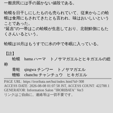
一般庶民には手の届かない値段である。
蛤蟆を日干しにしたものも売られていて、従来からこの蛤
蟆は食用にもされてきたとも言われ、味はおいしいという
ことであった。
“延吉”の一帯はこの蛤蟆が生息しており、北朝鮮側にもた
くさんいるという。
蛤蟆は10月はもうすでに水の中で冬眠に入っている。
【註】
蛤蟆 hama ハーマ トノサマガエルとヒキガエルの総
称
青蛙 qingwa チンワー トノサマガエル
蟾蜍 chanchu チャンチュウ ヒキガエル