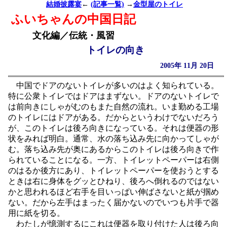
結婚披露宴
←
(記事一覧)
→
金型屋のトイレ
ふいちゃんの中国日記
文化編／伝統・風習
トイレの向き
2005年 11月 20日
中国でドアのないトイレが多いのはよく知られている。
特に公衆トイレではドアはまずない。ドアのないトイレで
は前向きにしゃがむのもまた自然の流れ。いま勤める工場
のトイレにはドアがある。だからというわけでないだろう
が、このトイレは後ろ向きになっている。それは便器の形
状をみれば明白。通常、水の落ち込み先に向かってしゃが
む。落ち込み先が奥にあるからこのトイレは後ろ向きで作
られていることになる。一方、トイレットペーパーは右側
のはるか後方にあり、トイレットペーパーを使おうとする
ときは右に身体をグッとひねり、後ろへ倒れるのではない
かと思われるほど右手を目いっぱい伸ばさないと紙が掴め
ない。だから左手はまったく届かないのでいつも片手で器
用に紙を切る。
わたしが憶測するにこれは便器を取り付けた人は後ろ向