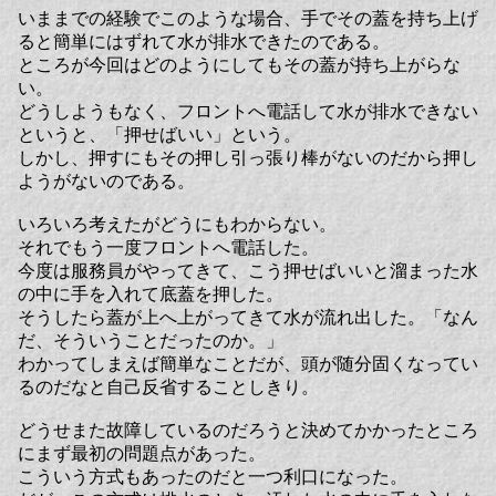
いままでの経験でこのような場合、手でその蓋を持ち上げ
ると簡単にはずれて水が排水できたのである。
ところが今回はどのようにしてもその蓋が持ち上がらな
い。
どうしようもなく、フロントへ電話して水が排水できない
というと、「押せばいい」という。
しかし、押すにもその押し引っ張り棒がないのだから押し
ようがないのである。
いろいろ考えたがどうにもわからない。
それでもう一度フロントへ電話した。
今度は服務員がやってきて、こう押せばいいと溜まった水
の中に手を入れて底蓋を押した。
そうしたら蓋が上へ上がってきて水が流れ出した。「なん
だ、そういうことだったのか。」
わかってしまえば簡単なことだが、頭が随分固くなってい
るのだなと自己反省することしきり。
どうせまた故障しているのだろうと決めてかかったところ
にまず最初の問題点があった。
こういう方式もあったのだと一つ利口になった。