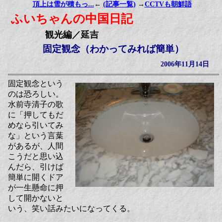
頂上は雪が積もっ...
←
(記事一覧)
→
CCTVも朝鮮語
ふいちゃんの中国日記
観光編／延吉
固定観念（わかってみれば簡単）
2006年11月14日
固定観念という
のは恐ろしい。
水前寺清子の歌
に「押してもだ
めなら引いてみ
な」という言葉
があるが、人間
こうだと思い込
んだら、引けば
簡単に開くドア
が一生懸命に押
して開かないと
いう、笑い話みたいになってくる。