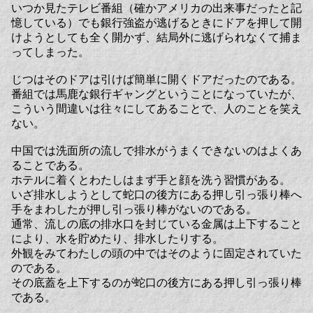
いつか見たテレビ番組（確かアメリカの出来事だったと記
憶している）でも銀行強盗が逃げるときにドアを押して開
けようとしても全く開かず、結局外に逃げられなくて捕ま
ってしまった。
じつはそのドアは引けば簡単に開くドアだったのである。
番組では馬鹿な銀行ギャングということになっていたが、
こういう間違いは往々にしてあることで、人のことを笑え
ない。
中国では洗面所の流しで排水がうまくできないのはよくあ
ることである。
ホテルに着くとわたしはまず手と顔を洗う習慣がある。
いざ排水しようとして蛇口の後方にある押し引っ張り棒へ
手をまわしたが押し引っ張り棒がないのである。
通常、流しの底の排水口を封じている金属は上下すること
により、水を貯めたり、排水したりする。
外観をみてわたしの頭の中ではそのように固定されていた
のである。
その底蓋を上下するのが蛇口の後方にある押し引っ張り棒
である。