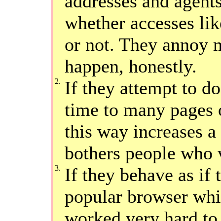
addresses and agents,
whether accesses lik
or not. They annoy m
happen, honestly.
2.
If they attempt to do
time to many pages 
this way increases a 
bothers people who v
3.
If they behave as if 
popular browser whil
worked very hard to