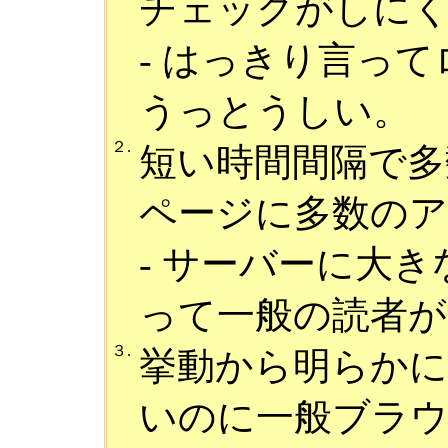
チェックがしに
- はっきり言っ
うっとうしい。
２.
短い時間間隔で多
ページに多数の
- サーバーに大
って一般の読者が
３.
挙動から明らか
いのに一般ブラ