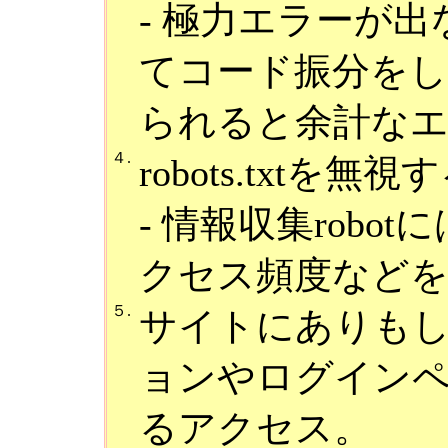
- 極力エラーが
てコード振分を
られると余計な
４.
robots.txt
- 情報収集rob
クセス頻度など
５.
サイトにありも
ョンやログイン
るアクセス。